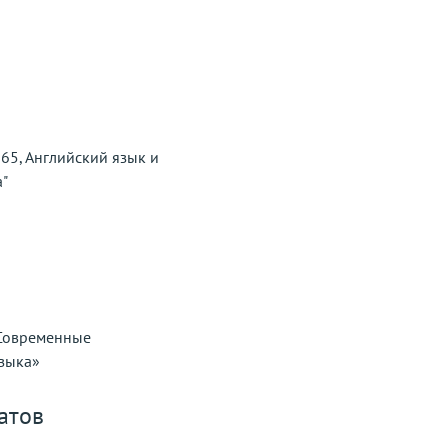
65, Английский язык и
а"
«Современные
языка»
атов