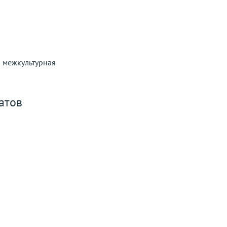
и межкультурная
атов