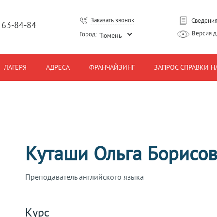
Заказать звонок
Сведения
) 63-84-84
Версия 
Город:
Тюмень
ЛАГЕРЯ
АДРЕСА
ФРАНЧАЙЗИНГ
ЗАПРОС СПРАВКИ Н
Куташи Ольга Борисо
Преподаватель английского языка
Курс