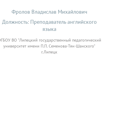
Фролов Владислав Михайлович
Должность: Преподаватель английского
языка
ГБОУ ВО "Липецкий государственный педагогический
университет имени П.П. Семенова-Тян-Шанского"
г.Липецк