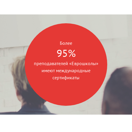
Более
95%
преподавателей «Еврошколы»
имеют международные
сертификаты