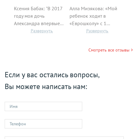
Ксения Бабак: "В 2017
Алла Мизякова: «Мой
"Я сд
году моя дочь
ребенок ходит в
экзаме
Александра впервые…
«Еврошколу» с 1…
чтобы
Смотреть все отзывы
Если у вас остались вопросы,
Вы можете написать нам: