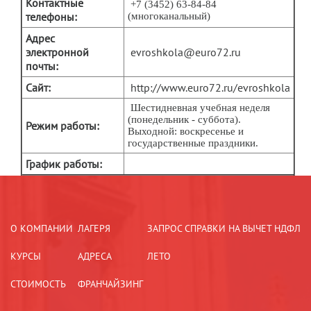
Контактные
+7 (3452) 63-84-84
телефоны:
(многоканальный)
Адрес
электронной
evroshkola@euro72.ru
почты:
Сайт:
http://www.euro72.ru/evroshkola
Шестидневная учебная неделя
(понедельник - суббота).
Режим работы:
Выходной: воскресенье и
государственные праздники.
График работы:
О КОМПАНИИ
ЛАГЕРЯ
ЗАПРОС СПРАВКИ НА ВЫЧЕТ НДФЛ
КУРСЫ
АДРЕСА
ЛЕТО
СТОИМОСТЬ
ФРАНЧАЙЗИНГ