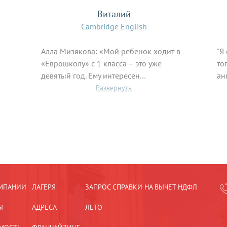
Виталий
Cambridge English
Алла Мизякова: «Мой ребенок ходит в
"Я
«Еврошколу» с 1 класса – это уже
то
девятый год. Ему интересен…
ан
МПАНИИ
ЛАГЕРЯ
ЗАПРОС СПРАВКИ НА ВЫЧЕТ НДФЛ
Ы
АДРЕСА
ЛЕТО