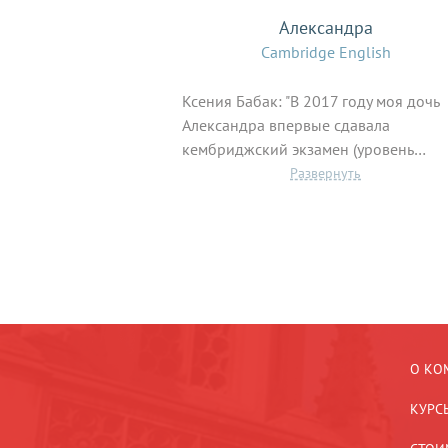
Александра
Cambridge English
Ксения Бабак: "В 2017 году моя дочь
Александра впервые сдавала
кембриджский экзамен (уровень…
О КО
КУРС