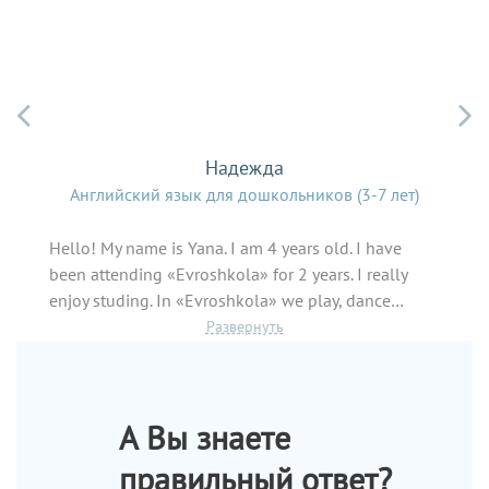


Надежда
Английский язык для дошкольников (3-7 лет)
Анг
Hello! My name is Yana. I am 4 years old. I have
"Хочу
been attending «Evroshkola» for 2 years. I really
центр
enjoy studing. In «Evroshkola» we play, dance…
педаг
Смотреть все отзывы
А Вы знаете
правильный ответ?