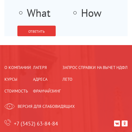
What
How
ОТВЕТИТЬ
О КОМПАНИИ
ЛАГЕРЯ
ЗАПРОС СПРАВКИ НА ВЫЧЕТ НДФЛ
КУРСЫ
АДРЕСА
ЛЕТО
СТОИМОСТЬ
ФРАНЧАЙЗИНГ
ВЕРСИЯ ДЛЯ СЛАБОВИДЯЩИХ
+7 (3452) 63-84-84

