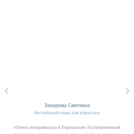


Захарова Светлана
Английский язык для взрослых
«Очень понравилось в Еврошколе. Гостеприимный
"Dear 