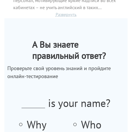
персонал, мотивирующие яркие надписи во всех
wonder
кабинетах – не учить английский в таких…
Englis
Смотреть все отзывы
А Вы знаете
правильный ответ?
Проверьте свой уровень знаний и пройдите
онлайн-тестирование
Получив результаты тестирования, Вы сможете
is your name?
подобрать наиболее эффективный и подходящий
курс именно для Вас.
Why
Who